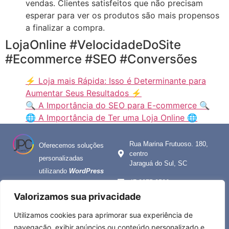
vendas. Clientes satisfeitos que não precisam
esperar para ver os produtos são mais propensos
a finalizar a compra.
LojaOnline #VelocidadeDoSite
#Ecommerce #SEO #Conversões
⚡ Loja mais Rápida: Isso é Determinante para
Aumentar Seus Resultados ⚡
🔍 A Importância do SEO para E-commerce 🔍
🌐 A Importância de Ter uma Loja Online 🌐
Rua Marina Frutuoso. 180,
Oferecemos soluções
centro
personalizadas
Jaraguá do Sul, SC
utilizando
WordPress
47 3275-2586
e
WooCommerce
,
Valorizamos sua privacidade
proporcionando
jpc@jpcweb.com.br
plataformas robustas
Utilizamos cookies para aprimorar sua experiência de
e eficientes para
navegação, exibir anúncios ou conteúdo personalizado e